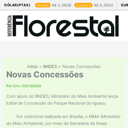
Ir
DÓLAR(PTAX)
Venda
5,0908
Compra
5,0902
EU
para
o
conteúdo
Início
BNDES
Novas Concessões
Novas Concessões
Por
Cris
/
02/12/2022
Com apoio do BNDES, Ministério do Meio Ambiente lança
Edital de Concessão do Parque Nacional do Iguaçu
Em cerimônia realizada em Brasília, o MMA (Ministério
do Meio Ambiente), por meio da Secretaria de Áreas