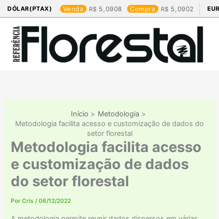
Ir
DÓLAR(PTAX)
Venda
5,0908
Compra
5,0902
EU
para
o
conteúdo
Início
Metodologia
Metodologia facilita acesso e customização de dados do
setor florestal
Metodologia facilita acesso
e customização de dados
do setor florestal
Por
Cris
/
06/12/2022
A metodologia permite reunir dados dispersos em várias