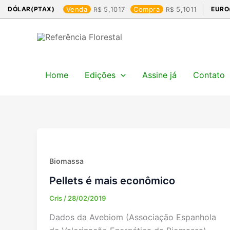
Ir
DÓLAR(PTAX)
Venda
5,1017
Compra
5,1011
EURO
para
o
conteúdo
Home
Edições
Assine já
Contato
Biomassa
Pellets é mais econômico
Cris
/
28/02/2019
Dados da Avebiom (Associação Espanhola