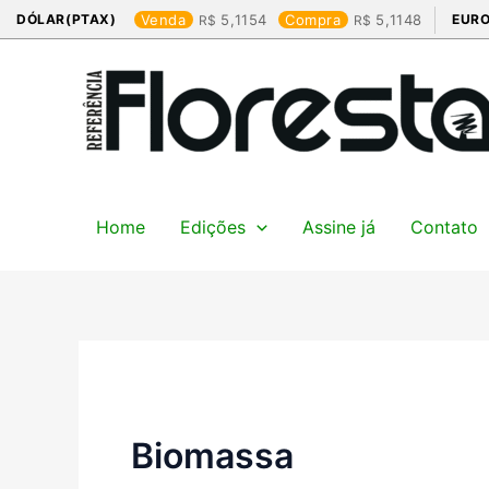
Ir
DÓLAR(PTAX)
Venda
5,1154
Compra
5,1148
EURO
para
o
conteúdo
Home
Edições
Assine já
Contato
Biomassa