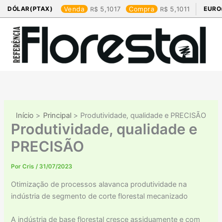
Ir
DÓLAR(PTAX)
Venda
5,1017
Compra
5,1011
EURO
para
o
conteúdo
Início
Principal
Produtividade, qualidade e PRECISÃO
Produtividade, qualidade e
PRECISÃO
Por
Cris
/
31/07/2023
Otimização de processos alavanca produtividade na
indústria de segmento de corte florestal mecanizado
A indústria de base florestal cresce assiduamente e com