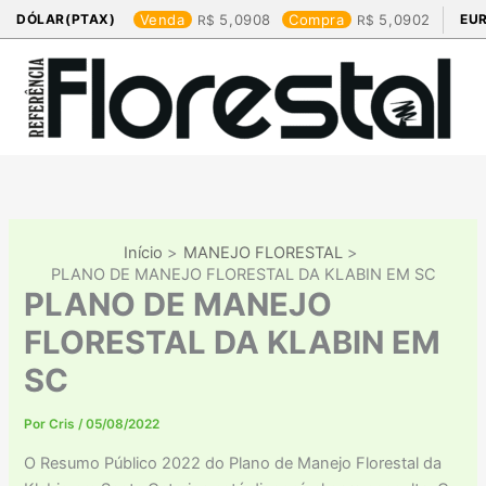
Ir
DÓLAR(PTAX)
Venda
5,0908
Compra
5,0902
EU
para
o
conteúdo
Início
MANEJO FLORESTAL
PLANO DE MANEJO FLORESTAL DA KLABIN EM SC
PLANO DE MANEJO
FLORESTAL DA KLABIN EM
SC
Por
Cris
/
05/08/2022
O Resumo Público 2022 do Plano de Manejo Florestal da