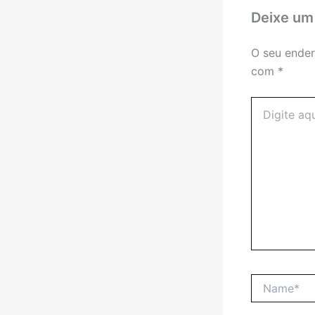
Deixe um
O seu ender
com
*
Digite
aqui...
Name*