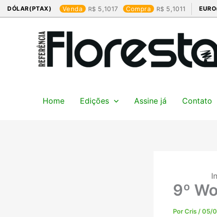
Ir
DÓLAR(PTAX)
Venda
5,1017
Compra
5,1011
EURO
para
o
conteúdo
Home
Edições
Assine já
Contato
I
9º Wo
Por
Cris
/
05/0