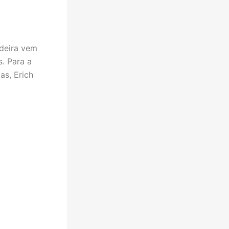
deira vem
. Para a
as, Erich