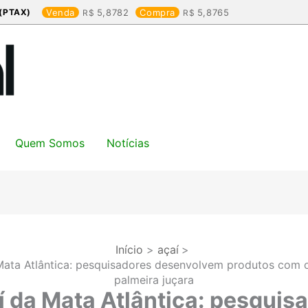
(PTAX)
Venda
5,8782
Compra
5,8765
Quem Somos
Notícias
Início
açaí
Mata Atlântica: pesquisadores desenvolvem produtos com o
palmeira juçara
í da Mata Atlântica: pesquis