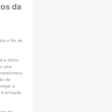
tos da
os a fim de
el e ótimo
rou uma
 transformou
ção de
oteger a
o à extração
uto da