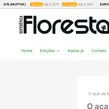
Ir
DÓLAR(PTAX)
Venda
5,1017
Compra
5,1011
EURO
para
o
conteúdo
Home
Edições
Assine já
Contato
O açaí da 
O aça