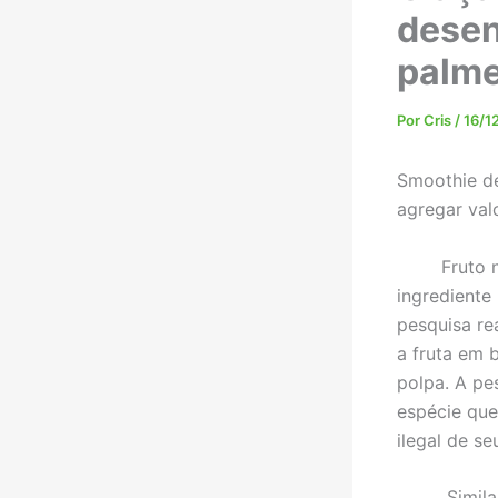
desen
palme
Por
Cris
/
16/1
Smoothie de
agregar val
Fruto nativ
ingrediente
pesquisa re
a fruta em 
polpa. A pe
espécie que
ilegal de se
Similar ao