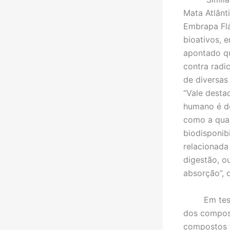
Mata Atlânt
Embrapa Flá
bioativos, e
apontado qu
contra radi
de diversas
“Vale desta
humano é de
como a qua
biodisponibi
relacionada
digestão, o
absorção”, d
Em testes 
dos compost
compostos f