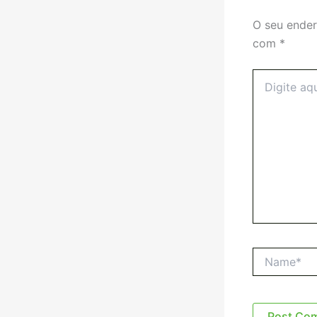
O seu ender
com
*
Digite
aqui...
Name*