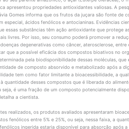
ica apresentou propriedades antioxidantes valiosas. A pes
via Gomes informa que os frutos da juçara são fonte de 
m especial, ácidos fenólicos e antocianinas. Evidências cie
e essas substâncias têm ação antioxidante que protege as
cais livres. Por isso, seu consumo poderá promover a reduç
 doenças degenerativas como câncer, aterosclerose, entre 
car que a possível eficácia dos compostos bioativos no or
terminada pela biodisponibilidade dessas moléculas, que é
ntidade de composto absorvido e metabolizado após a dig
lidade tem como fator limitante a bioacessibilidade, a qual
 à quantidade desses compostos que é liberada do aliment
u seja, é uma fração de um composto potencialmente dispo
etalha a cientista.
realizados, os produtos avaliados apresentaram bioaces
os fenólicos entre 5% e 25%, ou seja, nessa faixa, a quan
enólicos ingerida estaria disponível para absorção após a 