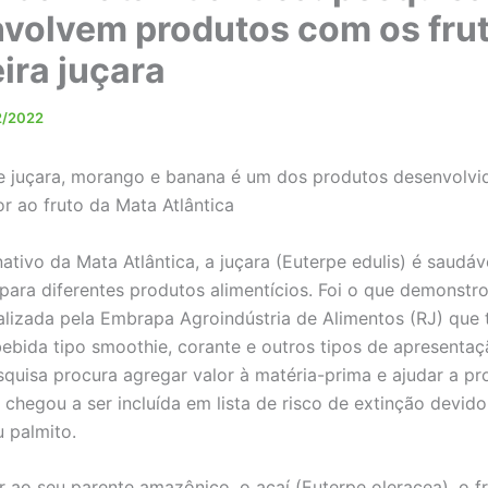
volvem produtos com os fru
ira juçara
2/2022
 juçara, morango e banana é um dos produtos desenvolvid
or ao fruto da Mata Atlântica
o da Mata Atlântica, a juçara (Euterpe edulis) é saudáv
 para diferentes produtos alimentícios. Foi o que demonst
alizada pela Embrapa Agroindústria de Alimentos (RJ) que
bebida tipo smoothie, corante e outros tipos de apresenta
squisa procura agregar valor à matéria-prima e ajudar a pr
 chegou a ser incluída em lista de risco de extinção devid
u palmito.
 seu parente amazônico, o açaí (Euterpe oleracea), o fr