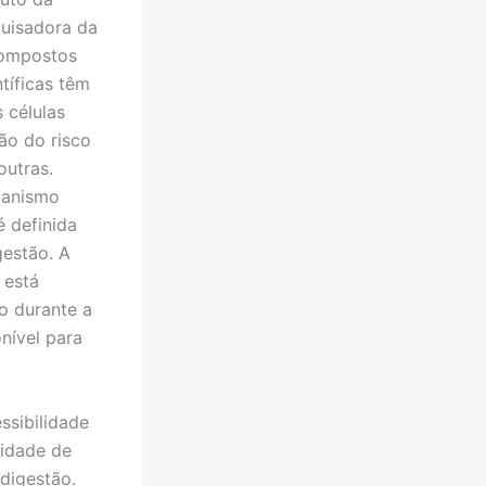
quisadora da
compostos
ntíficas têm
 células
ão do risco
outras.
ganismo
 definida
estão. A
 está
o durante a
nível para
sibilidade
tidade de
digestão.