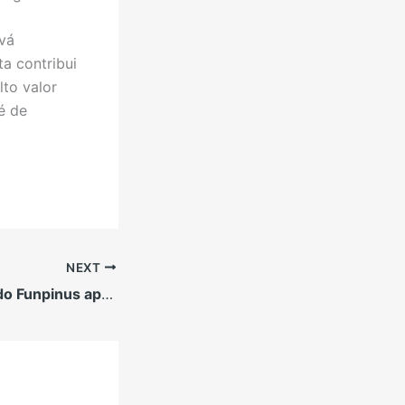
vá
ta contribui
lto valor
é de
NEXT
Reunião técnica do Funpinus apresenta resultados de pesquisa e planeja ações para 2023