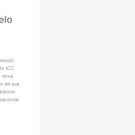
elo
estudo
lo ICC
a nova
es de sua
arbono
nacional