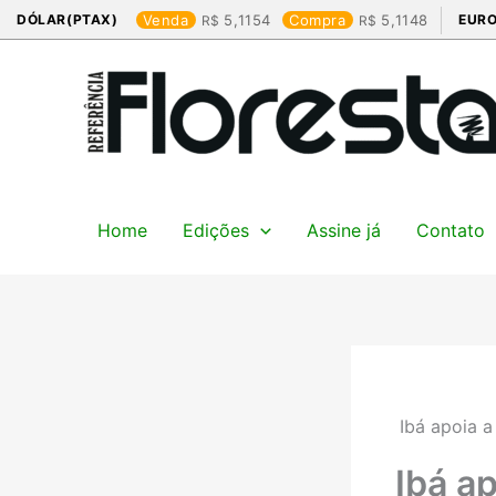
Ir
DÓLAR(PTAX)
Venda
5,1154
Compra
5,1148
EURO
para
o
conteúdo
Home
Edições
Assine já
Contato
Ibá apoia 
Ibá a