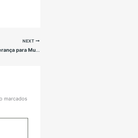
NEXT
Academia de Liderança para Mulheres do Agronegócio forma 80 mulheres
ão marcados