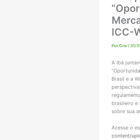
”Opor
Merca
ICC-
Por
Cris
/
31/1
A Ibá junta
”Oportunida
Brasil e a 
perspectiva
regulament
brasileiro 
sobre sua a
Acesse o e
content/up