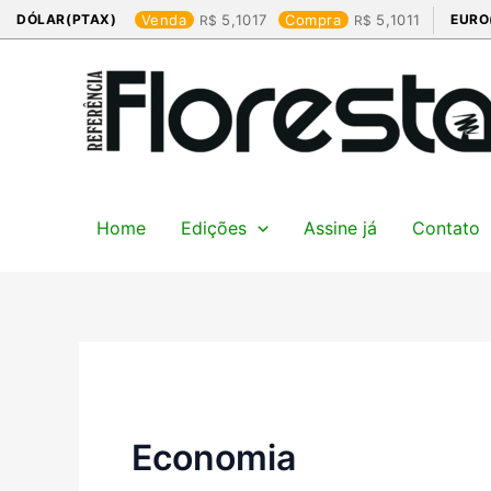
Ir
DÓLAR(PTAX)
Venda
5,1017
Compra
5,1011
EURO
para
o
conteúdo
Home
Edições
Assine já
Contato
Economia