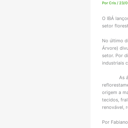
Por
Cris
/
23/0
O IBÁ lanço
setor flores
No último di
Árvore) div
setor. Por d
industriais 
As árvores
reflorestam
origem a ma
tecidos, fr
renovável, r
Por Fabiano