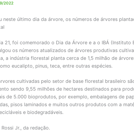
9/2022
u neste último dia da árvore, os números de árvores plant
tal
a 21, foi comemorado o Dia da Árvore e a o IBÁ (Instituto B
ulgou os números atualizados de árvores produtivas cultiv
ia, a indústria florestal planta cerca de 1,5 milhão de árvore
como eucalipto, pinus, teca, entre outras espécies.
 cultivadas pelo setor de base florestal brasileiro sã
ento sendo 9,55 milhões de hectares destinados para pro
is de 5.000 bioprodutos, por exemplo, embalagens de papel
aldas, pisos laminados e muitos outros produtos com a maté
ecicláveis e biodegradáveis.
 Rossi Jr., da redação.