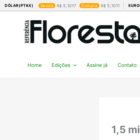
Ir
DÓLAR(PTAX)
Venda
5,1017
Compra
5,1011
EURO
para
o
conteúdo
Home
Edições
Assine já
Contato
1,5 m