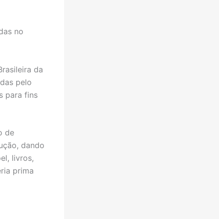
adas no
rasileira da
adas pelo
s para fins
o de
dução, dando
, livros,
ria prima