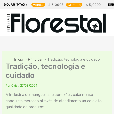
Ir
DÓLAR(PTAX)
Venda
5,0908
Compra
5,0902
EU
para
o
conteúdo
Início
Principal
Tradição, tecnologia e cuidado
Tradição, tecnologia e
cuidado
Por
Cris
/
27/03/2024
A Indústria de mangueiras e conexões catarinense
conquista mercado através de atendimento único e alta
qualidade de produtos