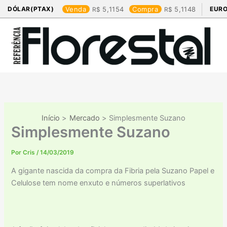
Ir
DÓLAR(PTAX)
Venda
5,1154
Compra
5,1148
EURO
para
o
conteúdo
Início
Mercado
Simplesmente Suzano
Simplesmente Suzano
Por
Cris
/
14/03/2019
A gigante nascida da compra da Fibria pela Suzano Papel e
Celulose tem nome enxuto e números superlativos