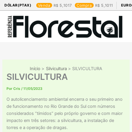
Ir
DÓLAR(PTAX)
Venda
5,1017
Compra
5,1011
EURO
para
o
conteúdo
Início
Silvicultura
SILVICULTURA
SILVICULTURA
Por
Cris
/
11/05/2023
O autolicenciamento ambiental encerra o seu primeiro ano
de funcionamento no Rio Grande do Sul com números
considerados “tímidos” pelo próprio governo e com maior
impacto em três setores: a silvicultura, a instalação de
torres e a operação de dragas.