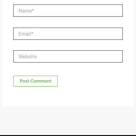
Name*
Email*
Website