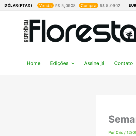
Ir
DÓLAR(PTAX)
Venda
5,0908
Compra
5,0902
EU
para
o
conteúdo
Home
Edições
Assine já
Contato
Sema
Por
Cris
/
12/0