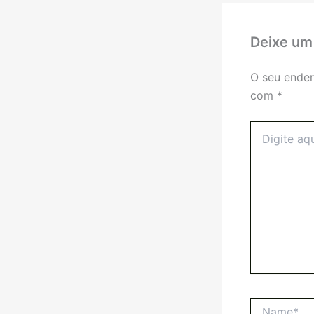
Deixe um
O seu ender
com
*
Digite
aqui...
Name*