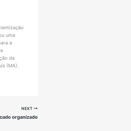
ientização
zou uma
para a
es
ação da
ís (MA).
NEXT
cado organizado