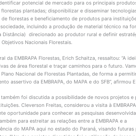
dentificar potencial de mercado para os principais produtos
florestas plantadas; disponibilizar e disseminar tecnologia
o de florestas e beneficiamento de produtos para instituiçõe
sociedade, incluindo a produção de material técnico na f
 Distância) direcionado ao produtor rural e definir estraté
 Objetivos Nacionais Florestais.
al da EMBRAPA Florestas, Erich Schaitza, ressaltou: “A idei
ivas de área florestal e traçar caminhos para o futuro. Vam
o Plano Nacional de Florestas Plantadas, de forma a permiti
nto assertivo da EMBRAPA, do MAPA e do SFB”, afirmou Er
 também foi discutida a possibilidade de novos projetos e 
tituições. Cleverson Freitas, considerou a visita à EMBRAPA
te oportunidade para conhecer as pesquisas desenvolvida
também para estreitar as relações entre a EMBRAPA e a
ência do MAPA aqui no estado do Paraná, visando futuras 