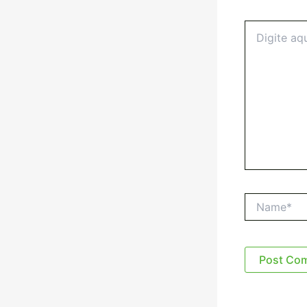
Digite
aqui...
Name*