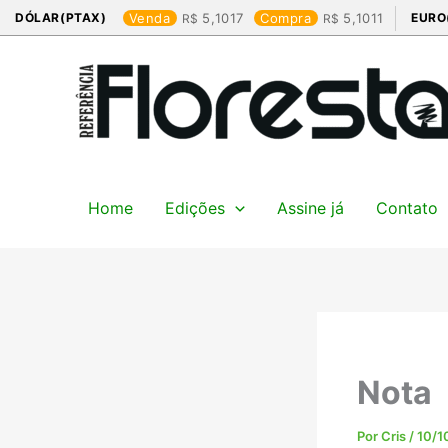
Ir
DÓLAR(PTAX)
Venda
5,1017
Compra
5,1011
EURO
para
o
conteúdo
Home
Edições
Assine já
Contato
Nota
Por
Cris
/
10/1