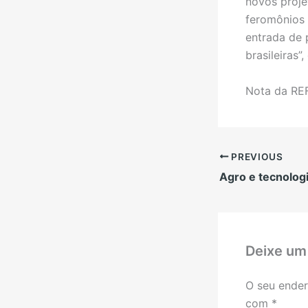
novos proje
feromônios 
entrada de 
brasileiras”
Nota da RE
PREVIOUS
Agro e tecnolog
Deixe um
O seu ender
com
*