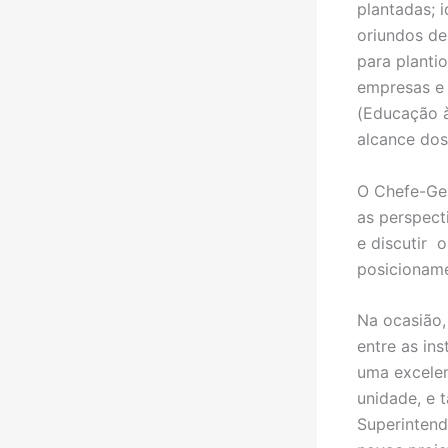
plantadas; i
oriundos de 
para planti
empresas e 
(Educação à
alcance dos
O Chefe-Ger
as perspect
e discutir 
posicioname
Na ocasião,
entre as ins
uma excelen
unidade, e 
Superintend