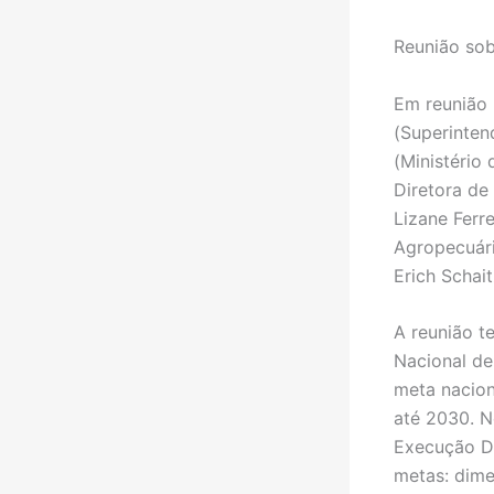
Reunião sob
Em reunião 
(Superinten
(Ministério 
Diretora de 
Lizane Ferr
Agropecuári
Erich Schait
A reunião t
Nacional de
meta nacion
até 2030. N
Execução De
metas: dime