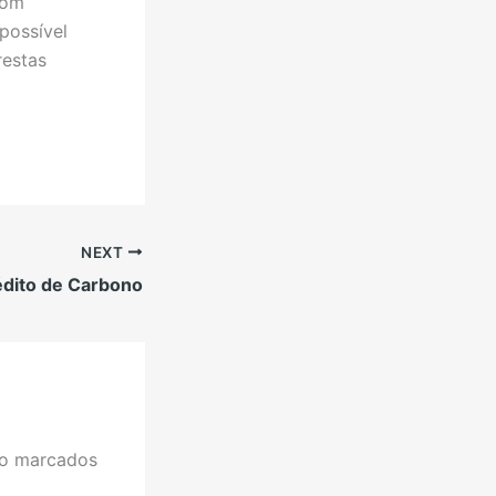
com
possível
restas
NEXT
dito de Carbono
ão marcados