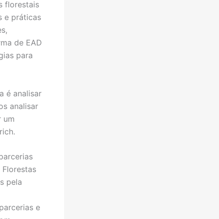
 florestais
s e práticas
s,
orma de EAD
gias para
a é analisar
os analisar
r um
ich.
parcerias
 Florestas
s pela
parcerias e