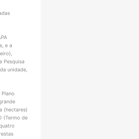
adas
APA
s, e a
eiro),
de Pesquisa
da unidade,
o Plano
grande
a (hectares)
ED (Termo de
quatro
restas