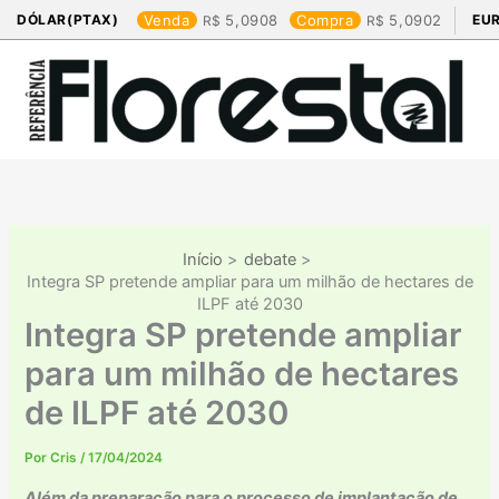
Ir
DÓLAR(PTAX)
Venda
5,0908
Compra
5,0902
EU
para
o
conteúdo
Início
debate
Integra SP pretende ampliar para um milhão de hectares de
ILPF até 2030
Integra SP pretende ampliar
para um milhão de hectares
de ILPF até 2030
Por
Cris
/
17/04/2024
Além da preparação para o processo de implantação de