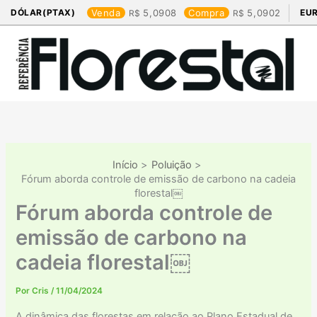
Ir
DÓLAR(PTAX)
Venda
5,0908
Compra
5,0902
EU
para
o
conteúdo
Início
Poluição
Fórum aborda controle de emissão de carbono na cadeia
florestal￼
Fórum aborda controle de
emissão de carbono na
cadeia florestal￼
Por
Cris
/
11/04/2024
A dinâmica das florestas em relação ao Plano Estadual de