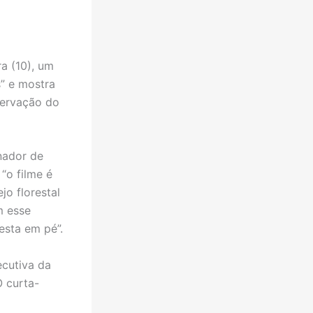
a (10), um
” e mostra
servação do
ador de
“o filme é
o florestal
m esse
esta em pé”.
cutiva da
O curta-