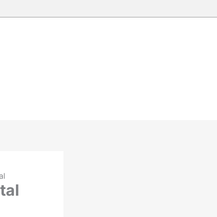
al
tal