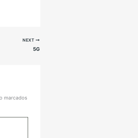
NEXT
5G
ão marcados