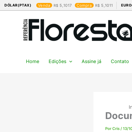
Ir
DÓLAR(PTAX)
Venda
5,1017
Compra
5,1011
EURO
para
o
conteúdo
Home
Edições
Assine já
Contato
I
Docum
Por
Cris
/
13/1