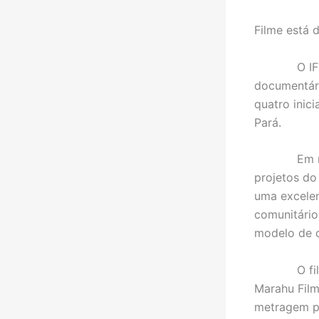
Filme está 
O IFT (Inst
documentári
quatro inic
Pará.
Em report
projetos do
uma excelen
comunitário
modelo de d
O filme te
Marahu Filme
metragem po