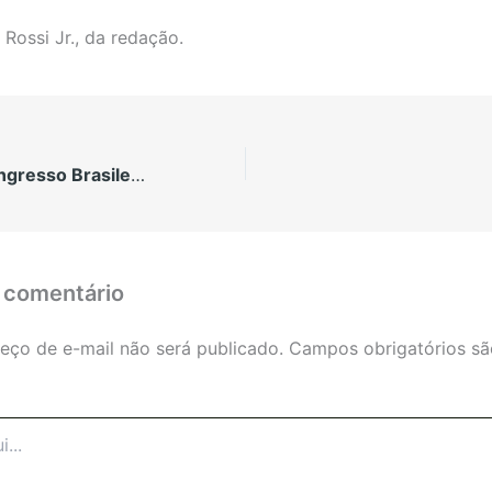
 Rossi Jr., da redação.
V CBCTEM – Congresso Brasileiro de Ciência e Tecnologia da Madeira
 comentário
eço de e-mail não será publicado.
Campos obrigatórios s