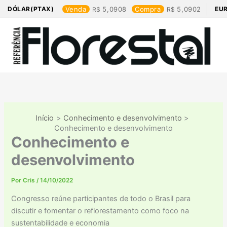
Ir
DÓLAR(PTAX)
Venda
5,0908
Compra
5,0902
EU
para
o
conteúdo
Início
Conhecimento e desenvolvimento
Conhecimento e desenvolvimento
Conhecimento e
desenvolvimento
Por
Cris
/
14/10/2022
Congresso reúne participantes de todo o Brasil para
discutir e fomentar o reflorestamento como foco na
sustentabilidade e economia