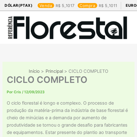
Ir
DÓLAR(PTAX)
Venda
5,1017
Compra
5,1011
EURO
para
o
conteúdo
Início
Principal
CICLO COMPLETO
CICLO COMPLETO
Por
Cris
/
12/09/2023
O ciclo florestal é longo e complexo. O processo de
produção da matéria-prima da indústria de base florestal é
cheio de minúcias e a demanda por aumento de
produtividade se tornou o grande desafio para fabricantes
de equipamentos. Estar presente do plantio ao transporte