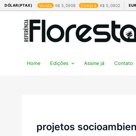
Ir
DÓLAR(PTAX)
Venda
5,0908
Compra
5,0902
EU
para
o
conteúdo
Home
Edições
Assine já
Contato
projetos socioambien