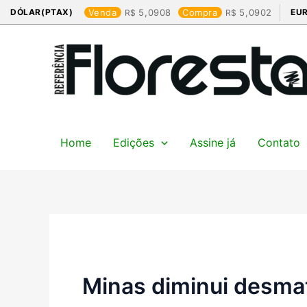
Ir
DÓLAR(PTAX)
Venda
5,0908
Compra
5,0902
EU
para
o
conteúdo
Home
Edições
Assine já
Contato
Minas diminui desm