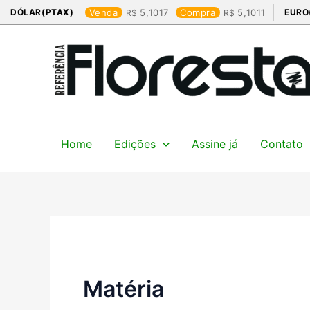
Ir
DÓLAR(PTAX)
Venda
5,1017
Compra
5,1011
EURO
para
o
conteúdo
Home
Edições
Assine já
Contato
Matéria