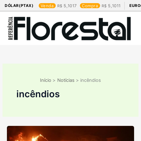
Ir
DÓLAR(PTAX)
Venda
5,1017
Compra
5,1011
EURO
para
o
conteúdo
Início
Notícias
incêndios
incêndios