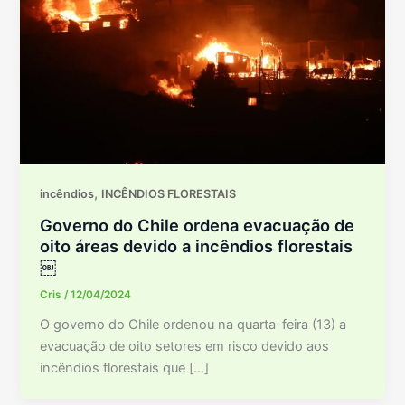
,
incêndios
INCÊNDIOS FLORESTAIS
Governo do Chile ordena evacuação de
oito áreas devido a incêndios florestais
￼
Cris
/
12/04/2024
O governo do Chile ordenou na quarta-feira (13) a
evacuação de oito setores em risco devido aos
incêndios florestais que […]