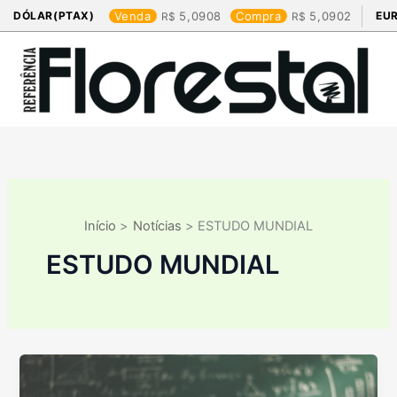
Ir
DÓLAR(PTAX)
Venda
5,0908
Compra
5,0902
EU
para
o
conteúdo
Início
Notícias
ESTUDO MUNDIAL
ESTUDO MUNDIAL