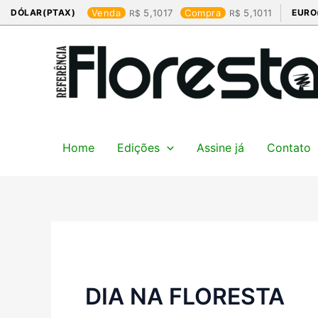
Ir
DÓLAR(PTAX)
Venda
5,1017
Compra
5,1011
EURO
para
o
conteúdo
Home
Edições
Assine já
Contato
DIA NA FLORESTA