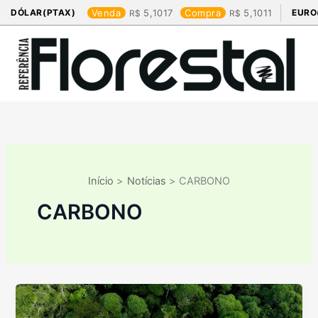
Ir
DÓLAR(PTAX)
Venda
5,1017
Compra
5,1011
EURO
para
o
conteúdo
Início
Notícias
CARBONO
CARBONO