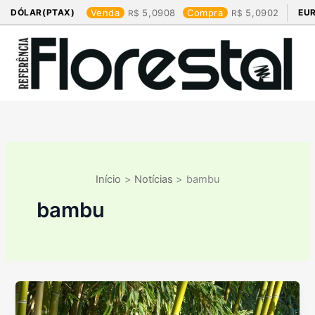
Ir
DÓLAR(PTAX)
Venda
5,0908
Compra
5,0902
EU
para
o
conteúdo
Início
Notícias
bambu
bambu