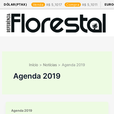
Ir
DÓLAR(PTAX)
Venda
5,1017
Compra
5,1011
EURO
para
o
conteúdo
Início
Notícias
Agenda 2019
Agenda 2019
Agenda 2019