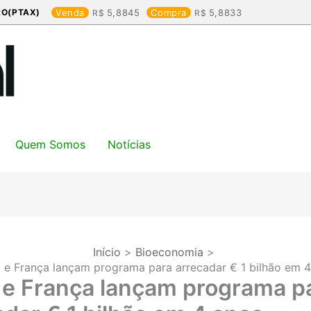
RO(PTAX)
Venda
5,8845
Compra
5,8833
Quem Somos
Notícias
Início
Bioeconomia
l e França lançam programa para arrecadar € 1 bilhão em 
l e França lançam programa p