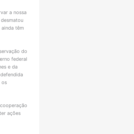
o
var a nossa
á desmatou
e ainda têm
eservação do
erno federal
nes e da
 defendida
 os
a cooperação
 ter ações