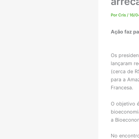
arrec
Por
Cris
/
16/0
Ação faz pa
Os presiden
lançaram re
(cerca de R
para a Amaz
Francesa.
O objetivo 
bioeconomia
a Bioeconom
No encontro