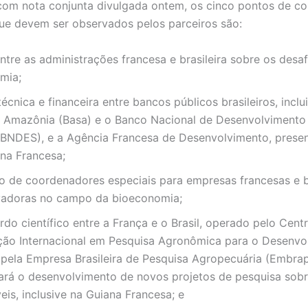
om nota conjunta divulgada ontem, os cinco pontos de c
e devem ser observados pelos parceiros são:
ntre as administrações francesa e brasileira sobre os desa
mia;
técnica e financeira entre bancos públicos brasileiros, inclu
 Amazônia (Basa) e o Banco Nacional de Desenvolviment
(BNDES), e a Agência Francesa de Desenvolvimento, presen
ana Francesa;
 de coordenadores especiais para empresas francesas e br
vadoras no campo da bioeconomia;
do científico entre a França e o Brasil, operado pelo Cent
ão Internacional em Pesquisa Agronômica para o Desenvo
 pela Empresa Brasileira de Pesquisa Agropecuária (Embrap
tará o desenvolvimento de novos projetos de pesquisa sobr
eis, inclusive na Guiana Francesa; e