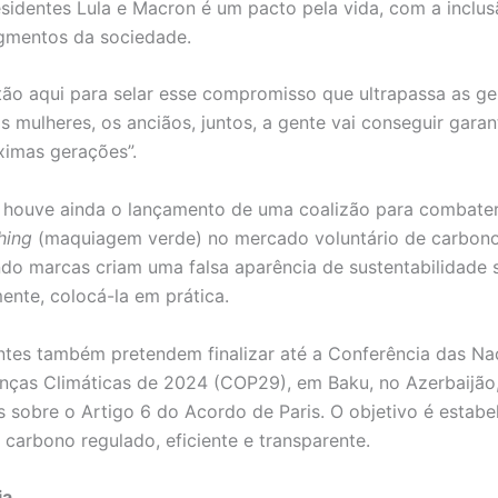
esidentes Lula e Macron é um pacto pela vida, com a inclu
gmentos da sociedade.
tão aqui para selar esse compromisso que ultrapassa as ge
s mulheres, os anciãos, juntos, a gente vai conseguir garant
ximas gerações”.
 houve ainda o lançamento de uma coalizão para combate
hing
(maquiagem verde) no mercado voluntário de carbono
do marcas criam uma falsa aparência de sustentabilidade 
ente, colocá-la em prática.
tes também pretendem finalizar até a Conferência das N
ças Climáticas de 2024 (COP29), em Baku, no Azerbaijão,
 sobre o Artigo 6 do Acordo de Paris. O objetivo é estabe
carbono regulado, eficiente e transparente.
ia