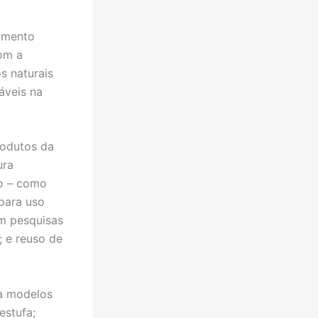
imento
com a
s naturais
áveis na
rodutos da
ura
ão – como
 para uso
om pesquisas
; e reuso de
ra modelos
estufa;