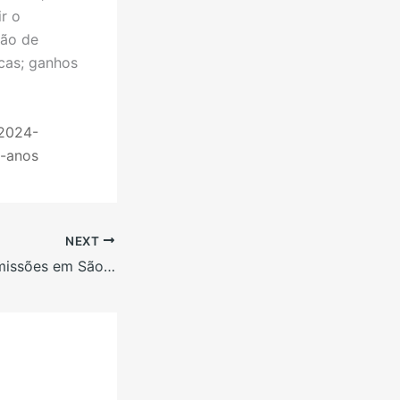
ir o
ção de
cas; ganhos
/2024-
4-anos
NEXT
Para reduzir as emissões em São Paulo é preciso intensificar a agricultura e avançar no reflorestamento