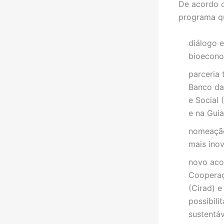
De acordo c
programa qu
diálogo e
bioecono
parceria 
Banco da
e Social 
e na Gui
nomeação
mais ino
novo acor
Cooperaç
(Cirad) e
possibili
sustentáv