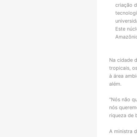
criação 
tecnolog
universid
Este núcl
Amazônic
Na cidade d
tropicais, 
à área ambi
além.
“Nós não qu
nós queremo
riqueza de b
A ministra 