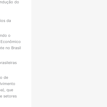
ondução do
fios da
indo o
o Econômico
te no Brasil
asileiras
ro de
lvimento
a), que
e setores