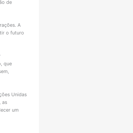
são de
rações. A
ir o futuro
r
, que
sem,
ações Unidas
 as
lecer um