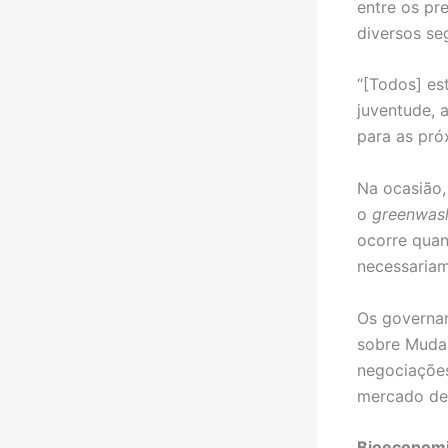
entre os pr
diversos se
“[Todos] es
juventude, a
para as pró
Na ocasião,
o
greenwas
ocorre quan
necessariam
Os governan
sobre Mudan
negociações
mercado de 
Bioeconom