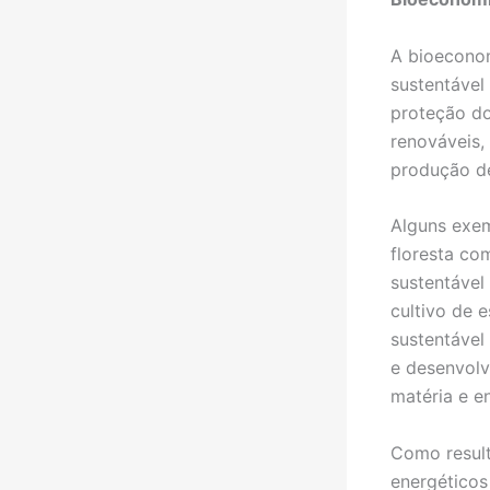
A bioecono
sustentável
proteção do
renováveis,
produção de
Alguns exem
floresta co
sustentável
cultivo de e
sustentável
e desenvolv
matéria e en
Como result
energéticos