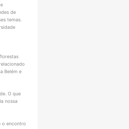
de
edes de
ses temas.
rsidade
lorestas
relacionado
 a Belém e
de. O que
da nossa
e o encontro