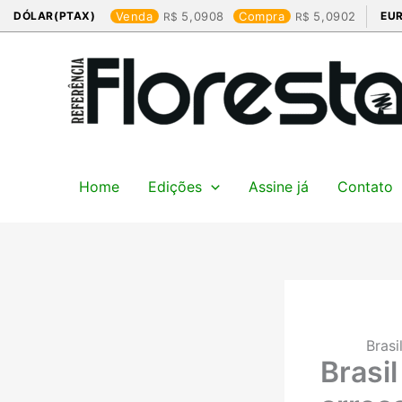
Ir
DÓLAR(PTAX)
Venda
5,0908
Compra
5,0902
EU
para
o
conteúdo
Home
Edições
Assine já
Contato
Brasi
Brasi