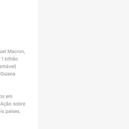
nuel Macron,
1 bilhão
entável)
 Guiana
dos em
 Ação sobre
is países.
a