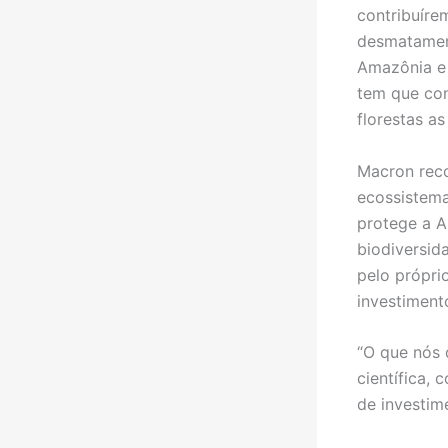
contribuíre
desmatamen
Amazônia e
tem que con
florestas a
Macron reco
ecossistema
protege a A
biodiversid
pelo própri
investimento
“O que nós 
científica, 
de investim