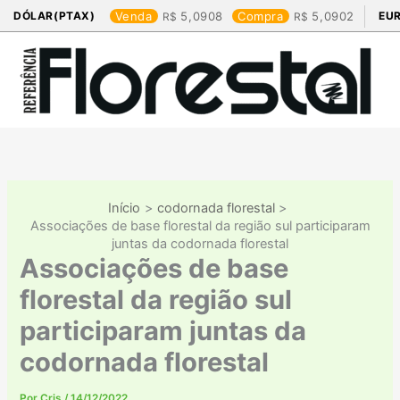
Ir
DÓLAR(PTAX)
Venda
5,0908
Compra
5,0902
EU
para
o
conteúdo
Início
codornada florestal
Associações de base florestal da região sul participaram
juntas da codornada florestal
Associações de base
florestal da região sul
participaram juntas da
codornada florestal
Por
Cris
/
14/12/2022