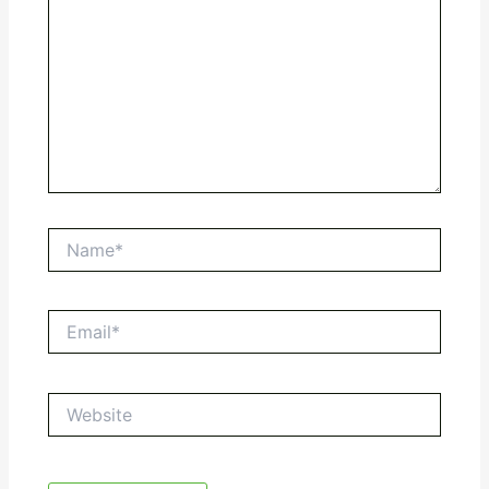
Name*
Email*
Website