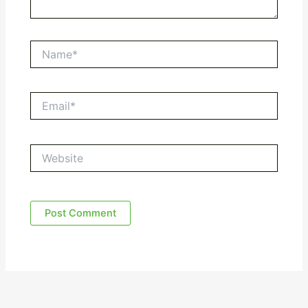
Name*
Email*
Website