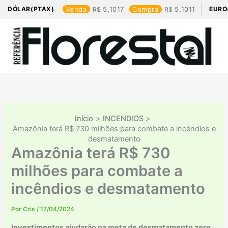
Ir
DÓLAR(PTAX)
Venda
5,1017
Compra
5,1011
EURO
para
o
conteúdo
Início
INCENDIOS
Amazônia terá R$ 730 milhões para combate a incêndios e
desmatamento
Amazônia terá R$ 730
milhões para combate a
incêndios e desmatamento
Por
Cris
/
17/04/2024
Investimentos ajudarão na meta de desmatamento zero