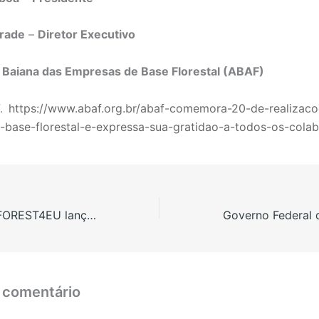
rade
–
Diretor Executivo
 Baiana das Empresas de Base Florestal (ABAF)
.
https://www.abaf.org.br/abaf-comemora-20-de-realizaco
-base-florestal-e-expressa-sua-gratidao-a-todos-os-cola
Europa: Projeto FOREST4EU lança inquérito online para recolher perspectivas sobre inovações no setor florestal e agroflorestal
 comentário