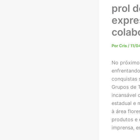
prol d
expre
colab
Por
Cris
/
11/0
No próximo 
enfrentando
conquistas 
Grupos de 
incansável 
estadual e m
à área flor
produtos e 
imprensa, e