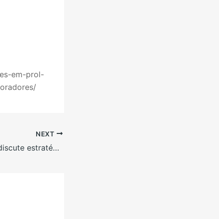
es-em-prol-
boradores/
NEXT
Governo Federal discute estratégias de combate aos incêndios florestais em Roraima￼