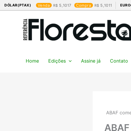
Ir
DÓLAR(PTAX)
Venda
5,1017
Compra
5,1011
EURO
para
o
conteúdo
Home
Edições
Assine já
Contato
ABAF comem
ABAF 