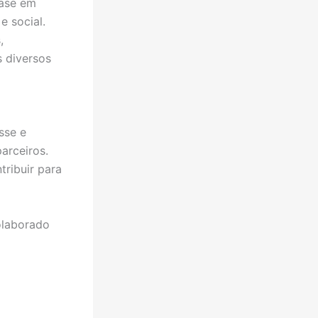
base em
e social.
,
 diversos
sse e
arceiros.
tribuir para
olaborado