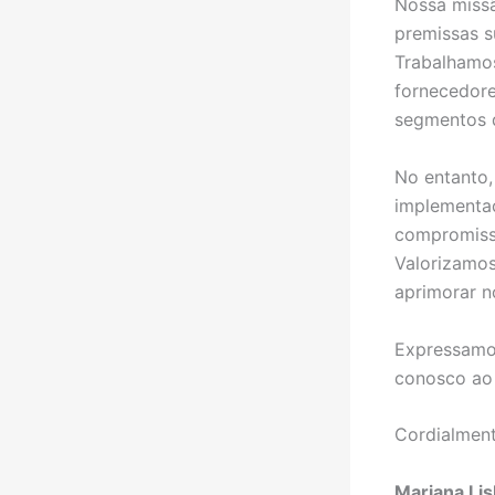
Nossa missã
premissas s
Trabalhamos
fornecedore
segmentos q
No entanto,
implementaç
compromiss
Valorizamos
aprimorar n
Expressamos
conosco ao 
Cordialment
Mariana Li