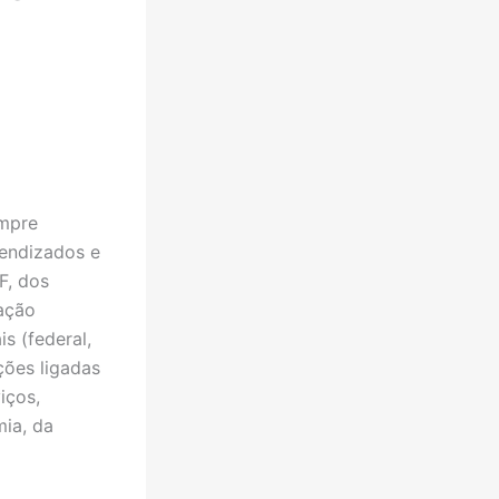
empre
rendizados e
F, dos
ação
s (federal,
ições ligadas
iços,
ia, da