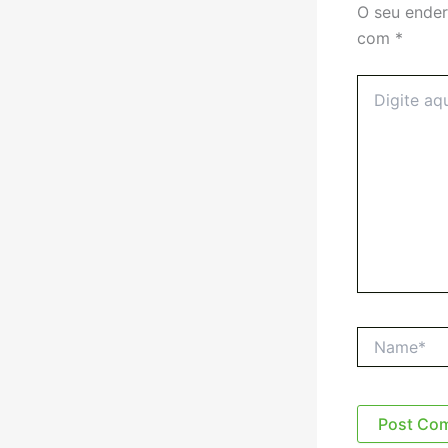
O seu ender
com
*
Digite
aqui...
Name*